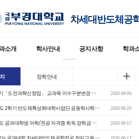
차세대반도체공
과소개
학사안내
공지사항
학과
개
입학안내
학과공지
채용정보
지
장학안내
 및 인재상
교육과정
장학안내
학과뉴스
2026-2학기「도전과혁신창업」 교과목 이수구분변경 신청서 제출 안내
2026-08-06
소개
모듈형 교육과정
2026학년도 2학기 반도체특성화대학사업단 공동학사학위과정 이수자 모집 안내(신청대상: 차세대반도체공학전공 3학년 수혜학생)
2026-06-29
는 길
학사일정
2026학년도 공과대학생 어학/전공 자격증 취득 장학금 지원[PKNU-꿈·미래] 신청 안내
2026-06-17
졸업요건
<2026-후기> 공과대학 차세대반도체공학전공 전임교원 신규채용 전공종합평가 실시 안내(평가장 변경)
2026-06-17