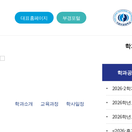
대표홈페이지
부경포털
학
학과소
학과공
교육목적
교수진
학과소개
교육과정
학사일정
찾아오시